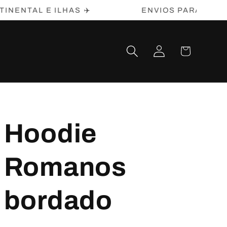
TAL E ILHAS ✈️
ENVIOS PARA PORTUGAL
Iniciar
Carrinho
sessão
Hoodie
Romanos
bordado