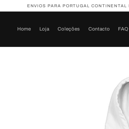
Saltar
ENVIOS PARA PORTUGAL CONTINENTAL E ILH
para o
conteúdo
Home
Loja
Coleções
Contacto
FAQ
Saltar para
a
informação
do produto