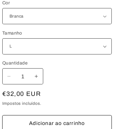
Cor
Tamanho
Quantidade
Quantidade
Diminuir
Aumentar
a
a
Preço
€32,00 EUR
quantidade
quantidade
de
de
normal
Impostos incluídos.
Hoodie
Hoodie
Romanos
Romanos
Adicionar ao carrinho
bordado
bordado